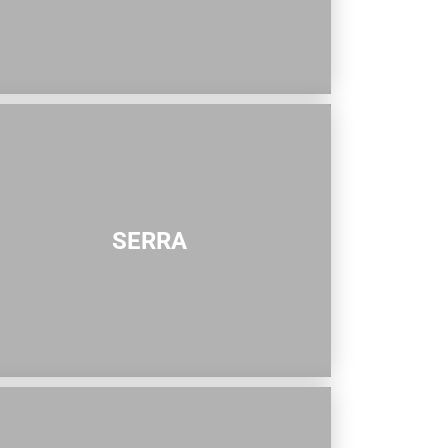
Guaramiranga
Icaraí de Amontada
Igrapuína
Ilhabela
Itaipava
Itatiaia
Maceió
Mata de São João
Parnamirim
SERRA
Petrópolis
Porto de Pedras
Porto Seguro
Rio das Ostras
Rio de Janeiro
Salvador
Saquarema
São Miguel do Gost
São Miguel dos Mil