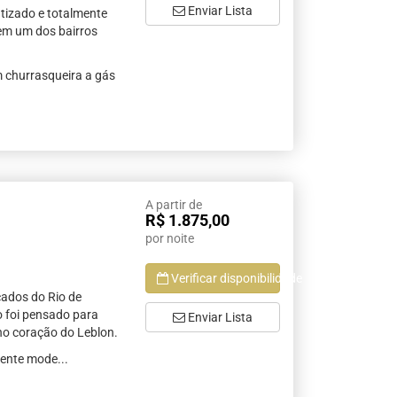
Enviar Lista
tizado e totalmente
 em um dos bairros
m churrasqueira a gás
A partir de
R$ 1.875,00
por noite
Verificar disponibilidade
çados do Rio de
 foi pensado para
Enviar Lista
no coração do Leblon.
ente mode...