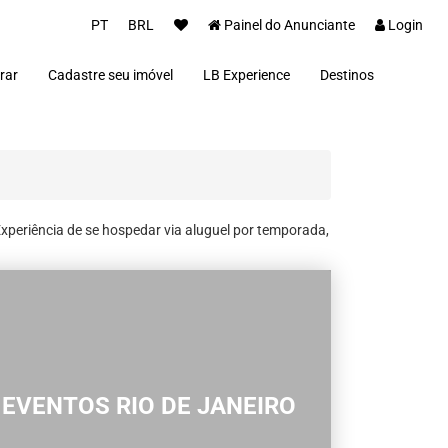
PT
BRL
Painel do Anunciante
Login
rar
Cadastre seu imóvel
LB Experience
Destinos
Parceiros
Alto Paraíso de Goi
Concierge
Além Paraíba
Carros Luxo Brasil
Angra dos Reis
Aquiraz
Armação dos Búzio
xperiência de se hospedar via aluguel por temporada,
Bananal
Brasília
Cabo Frio
Campos do Jordão
Capitólio
Fernando de Noron
Florianópolis
EVENTOS RIO DE JANEIRO
Fortim