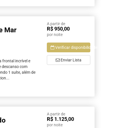
A partir de
R$ 950,00
te Mar
por noite
Verificar disponibilidade
Enviar Lista
rontal incrível e
de descanso com
endo 1 suíte, além de
ion...
A partir de
R$ 1.125,00
do
por noite