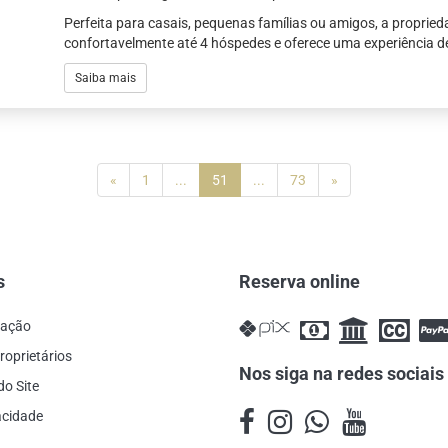
Perfeita para casais, pequenas famílias ou amigos, a propri
confortavelmente até 4 hóspedes e oferece uma experiência d
Saiba mais
(current)
«
1
...
51
...
73
»
s
Reserva online
cação
roprietários
Nos siga na redes sociais
do Site
vacidade