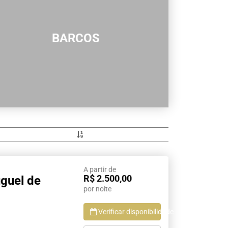
Serra Grande
São Sebastião
BARCOS
Tamandaré
Teresópolis
Ubatuba
Tibal do Sul
Taíba
Trancoso
A partir de
R$ 2.500,00
guel de
por noite
Verificar disponibilidade