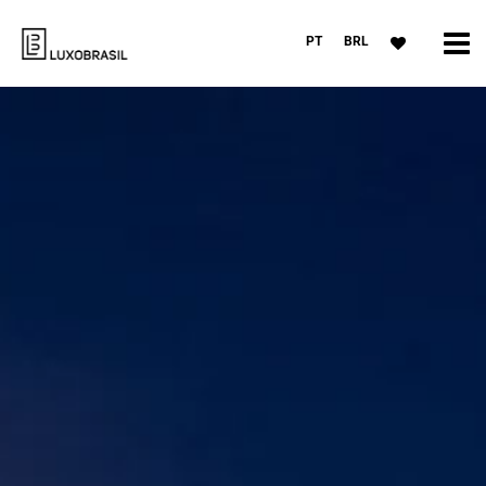
PT
BRL