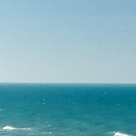
Serra Grande
São Sebastião
Tamandaré
Teresópolis
Ubatuba
Tibal do Sul
Taíba
Trancoso