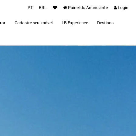
PT
BRL
Painel do Anunciante
Login
rar
Cadastre seu imóvel
LB Experience
Destinos
Parceiros
Alto Paraíso de Goi
Concierge
Além Paraíba
Carros Luxo Brasil
Angra dos Reis
Aquiraz
Armação dos Búzio
Bananal
Brasília
Cabo Frio
Campos do Jordão
Capitólio
Fernando de Noron
Florianópolis
Fortim