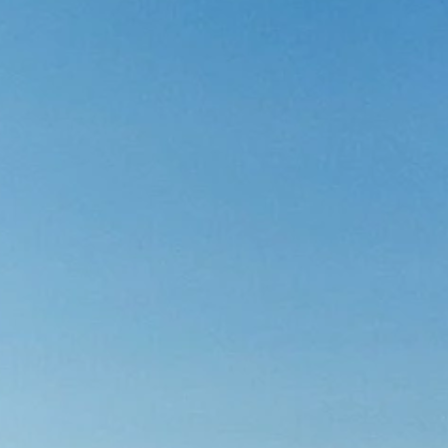
Guaramiranga
Icaraí de Amontada
Igrapuína
Ilhabela
Itaipava
Itatiaia
Maceió
Mata de São João
Parnamirim
Petrópolis
Porto de Pedras
Porto Seguro
Rio das Ostras
Rio de Janeiro
Salvador
Saquarema
São Miguel do Gost
São Miguel dos Mil