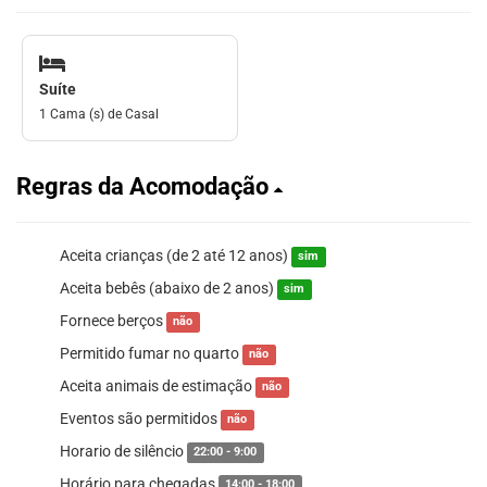
Suíte
1 Cama (s) de Casal
Regras da Acomodação
Aceita crianças (de 2 até 12 anos)
sim
Aceita bebês (abaixo de 2 anos)
sim
Fornece berços
não
Permitido fumar no quarto
não
Aceita animais de estimação
não
Eventos são permitidos
não
Horario de silêncio
22:00 - 9:00
Horário para chegadas
14:00 - 18:00