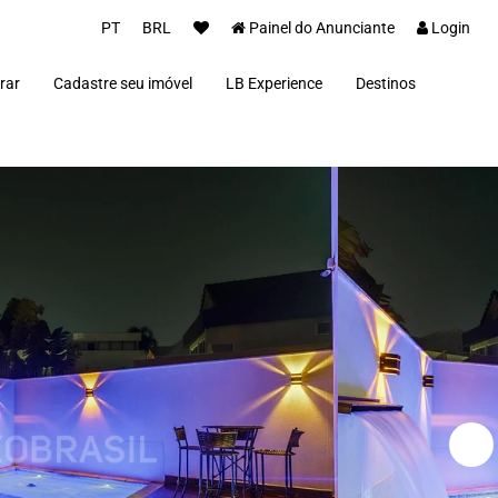
PT
BRL
Painel do Anunciante
Login
rar
Cadastre seu imóvel
LB Experience
Destinos
Parceiros
Alto Paraíso de Goi
Concierge
Além Paraíba
Carros Luxo Brasil
Angra dos Reis
Aquiraz
Armação dos Búzio
Bananal
Brasília
Cabo Frio
Campos do Jordão
Capitólio
Fernando de Noron
Florianópolis
Fortim