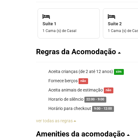
Suíte 1
Suíte 2
1 Cama (s) de Casal
1 Cama (s) de Ca
Regras da Acomodação
Aceita crianças (de 2 até 12 anos)
sim
Fornece berços
não
Aceita animais de estimação
não
Horario de silêncio
22:00 - 9:00
Horário para checkout
9:00 - 12:00
ver todas as regras
Amenities da acomodação