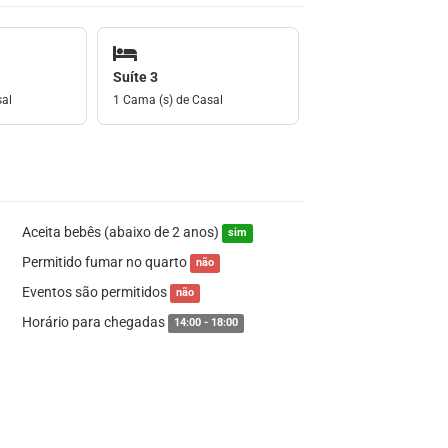
Suíte 3
sal
1 Cama (s) de Casal
Aceita bebês (abaixo de 2 anos)
sim
Permitido fumar no quarto
não
Eventos são permitidos
não
Horário para chegadas
14:00 - 18:00