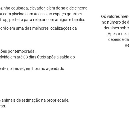
cozinha equipada, elevador, além de sala de cinema
terna com piscina com acesso ao espaço gourmet
Os valores men
top, perfeito para relaxar com amigos e família.
no número de di
detalhes sobr
padrão em uma das melhores localizações da
Apesar de a
depende da 
Re
ações por temporada.
vido em até 03 dias úteis após a saída do
ente no imóvel, em horário agendado
 animais de estimação na propriedade.
ças.