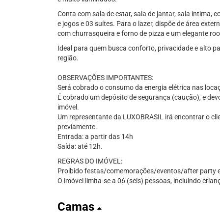
Conta com sala de estar, sala de jantar, sala íntima, 
e jogos e 03 suítes. Para o lazer, dispõe de área ex
com churrasqueira e forno de pizza e um elegante roof
Ideal para quem busca conforto, privacidade e alto 
região.
OBSERVAÇÕES IMPORTANTES:
Será cobrado o consumo da energia elétrica nas loc
É cobrado um depósito de segurança (caução), e devol
imóvel.
Um representante da LUXOBRASIL irá encontrar o cli
previamente.
Entrada: a partir das 14h
Saída: até 12h.
REGRAS DO IMÓVEL:
Proibido festas/comemorações/eventos/after party e
O imóvel limita-se a 06 (seis) pessoas, incluindo crian
Camas