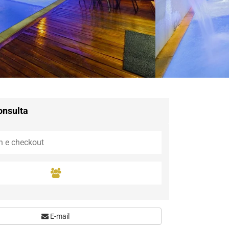
Guaramiranga
Icaraí de Amontada
Igrapuína
Ilhabela
Itaipava
Itatiaia
Maceió
Mata de São João
Parnamirim
onsulta
Petrópolis
Porto de Pedras
Porto Seguro
Rio das Ostras
Rio de Janeiro
Salvador
Saquarema
São Miguel do Gost
E-mail
São Miguel dos Mil