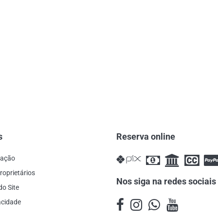
s
Reserva online
cação
roprietários
Nos siga na redes sociais
do Site
vacidade