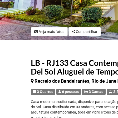
Veja mais fotos
Compartilhar
LB - RJ133 Casa Contemp
Del Sol Aluguel de Temp
Recreio dos Bandeirantes, Rio de Janei
3 Quartos
6 pessoas
3 Camas
3.5
Casa moderna e sofisticada, disponível para locação
do Sol. Casa distribuída em 03 andares, com acesso p
arquitetura contemporânea, toda em vidro e tons de 
e muito iluminados.