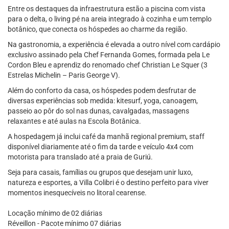
Entre os destaques da infraestrutura estão a piscina com vista
para o delta, o living pé na areia integrado à cozinha e um templo
botânico, que conecta os hóspedes ao charme da região.
Na gastronomia, a experiência é elevada a outro nível com cardápio
exclusivo assinado pela Chef Fernanda Gomes, formada pela Le
Cordon Bleu e aprendiz do renomado chef Christian Le Squer (3
Estrelas Michelin – Paris George V).
Além do conforto da casa, os hóspedes podem desfrutar de
diversas experiências sob medida: kitesurf, yoga, canoagem,
passeio ao pôr do sol nas dunas, cavalgadas, massagens
relaxantes e até aulas na Escola Botânica.
A hospedagem já inclui café da manhã regional premium, staff
disponível diariamente até o fim da tarde e veículo 4x4 com
motorista para translado até a praia de Guriú.
Seja para casais, famílias ou grupos que desejam unir luxo,
natureza e esportes, a Villa Colibri é o destino perfeito para viver
momentos inesquecíveis no litoral cearense.
Locação mínimo de 02 diárias
Réveillon - Pacote mínimo 07 diárias