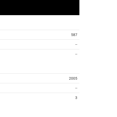
587
--
--
2005
--
3