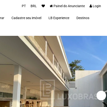
PT
BRL
Painel do Anunciante
Login
rar
Cadastre seu imóvel
LB Experience
Destinos
Parceiros
Alto Paraíso de Goi
Concierge
Além Paraíba
Carros Luxo Brasil
Angra dos Reis
Aquiraz
Armação dos Búzio
Bananal
Brasília
Cabo Frio
Campos do Jordão
Capitólio
Fernando de Noron
Florianópolis
Fortim