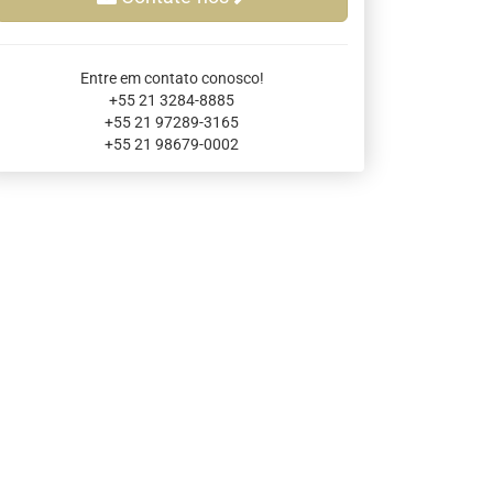
Serra Grande
São Sebastião
Entre em contato conosco!
Tamandaré
+55 21 3284-8885
Teresópolis
+55 21 97289-3165
Ubatuba
+55 21 98679-0002
Tibal do Sul
Taíba
Trancoso