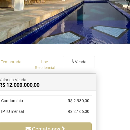
Guaramiranga
Icaraí de Amontada
Igrapuína
Ilhabela
Itaipava
Itatiaia
Maceió
Mata de São João
Parnamirim
Temporada
Loc.
À Venda
Residencial
Petrópolis
Porto de Pedras
Valor da Venda
Porto Seguro
R$ 12.000.000,00
Rio das Ostras
Rio de Janeiro
Condominio
R$ 2.930,00
Salvador
IPTU mensal
R$ 2.166,00
Saquarema
São Miguel do Gost
Contate-nos
São Miguel dos Mil