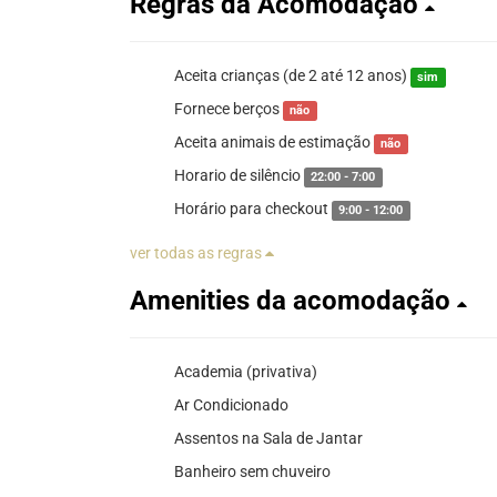
Regras da Acomodação
Aceita crianças (de 2 até 12 anos)
sim
Fornece berços
não
Aceita animais de estimação
não
Horario de silêncio
22:00 - 7:00
Horário para checkout
9:00 - 12:00
ver todas as regras
Amenities da acomodação
Academia (privativa)
Ar Condicionado
Assentos na Sala de Jantar
Banheiro sem chuveiro