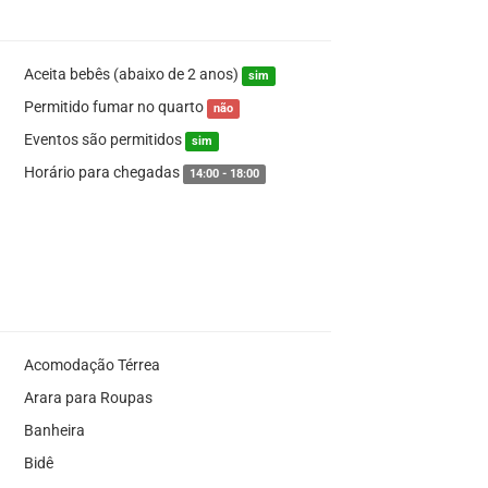
Aceita bebês (abaixo de 2 anos)
sim
Permitido fumar no quarto
não
Eventos são permitidos
sim
Horário para chegadas
14:00 - 18:00
Acomodação Térrea
Arara para Roupas
Banheira
Bidê