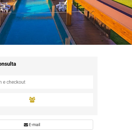
Guaramiranga
Icaraí de Amontada
Igrapuína
Ilhabela
Itaipava
Itatiaia
Maceió
Mata de São João
Parnamirim
onsulta
Petrópolis
Porto de Pedras
Porto Seguro
Rio das Ostras
Rio de Janeiro
Salvador
Saquarema
São Miguel do Gost
E-mail
São Miguel dos Mil