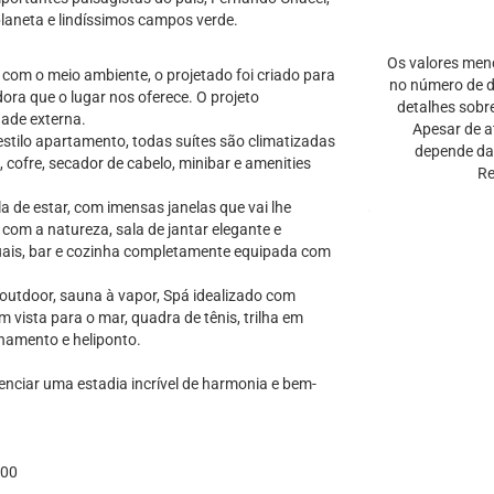
laneta e lindíssimos campos verde.
Os valores men
com o meio ambiente, o projetado foi criado para
no número de di
ora que o lugar nos oferece. O projeto
detalhes sobr
dade externa.
Apesar de a
stilo apartamento, todas suítes são climatizadas
depende da 
 cofre, secador de cabelo, minibar e amenities
Re
de estar, com imensas janelas que vai lhe
com a natureza, sala de jantar elegante e
suais, bar e cozinha completamente equipada com
-outdoor, sauna à vapor, Spá idealizado com
m vista para o mar, quadra de tênis, trilha em
onamento e heliponto.
enciar uma estadia incrível de harmonia e bem-
,00