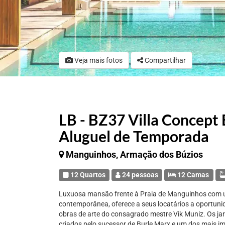
Veja mais fotos
Compartilhar
LB - BZ37 Villa Concept 
Aluguel de Temporada
Manguinhos, Armação dos Búzios
12 Quartos
24 pessoas
12 Camas
Luxuosa mansão frente à Praia de Manguinhos com um
contemporânea, oferece a seus locatários a oportunid
obras de arte do consagrado mestre Vik Muniz. Os jard
criados pelo sucessor de Burle Marx e um dos mais im