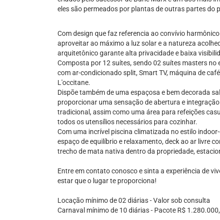
eles são permeados por plantas de outras partes do p
Com design que faz referencia ao convívio harmônico 
aproveitar ao máximo a luz solar e a natureza acolhed
arquitetônico garante alta privacidade e baixa visibili
Composta por 12 suítes, sendo 02 suítes masters no e
com ar-condicionado split, Smart TV, máquina de café,
L'occitane.
Dispõe também de uma espaçosa e bem decorada sala 
proporcionar uma sensação de abertura e integração 
tradicional, assim como uma área para refeições ca
todos os utensílios necessários para cozinhar.
Com uma incrível piscina climatizada no estilo indoor
espaço de equilíbrio e relaxamento, deck ao ar livre co
trecho de mata nativa dentro da propriedade, estaci
Entre em contato conosco e sinta a experiência de viv
estar que o lugar te proporciona!
Locação mínimo de 02 diárias - Valor sob consulta
Carnaval mínimo de 10 diárias - Pacote R$ 1.280.000