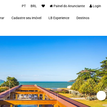
PT
BRL
Painel do Anunciante
Login
rar
Cadastre seu imóvel
LB Experience
Destinos
Parceiros
Alto Paraíso de Goi
Concierge
Além Paraíba
Carros Luxo Brasil
Angra dos Reis
Aquiraz
Armação dos Búzio
Bananal
Brasília
Cabo Frio
Campos do Jordão
Capitólio
Fernando de Noron
Florianópolis
Fortim