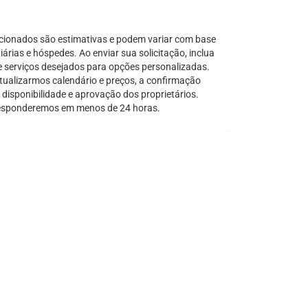
Serra Grande
São Sebastião
cionados são estimativas e podem variar com base
Tamandaré
árias e hóspedes. Ao enviar sua solicitação, inclua
e serviços desejados para opções personalizadas.
Teresópolis
tualizarmos calendário e preços, a confirmação
Ubatuba
disponibilidade e aprovação dos proprietários.
Tibal do Sul
sponderemos em menos de 24 horas.
Taíba
Trancoso