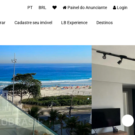
PT
BRL
Painel do Anunciante
Login
rar
Cadastre seu imóvel
LB Experience
Destinos
Parceiros
Alto Paraíso de Goi
Concierge
Além Paraíba
Carros Luxo Brasil
Angra dos Reis
Aquiraz
Armação dos Búzio
Bananal
Brasília
Cabo Frio
Campos do Jordão
Capitólio
Fernando de Noron
Florianópolis
Fortim