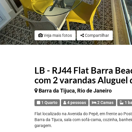
Veja mais fotos
Compartilhar
LB - RJ44 Flat Barra Bea
com 2 varandas Aluguel
Barra da Tijuca, Rio de Janeiro
1 Quarto
4 pessoas
2 Camas
1 b
Flat localizado na Avenida do Pepê, em frente ao Pos
Barra da Tijuca, sala com sofá-cama, cozinha, banhei
garagem.