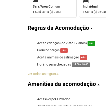
Sala/Área Comum
Individual
1 Sofá-cama (s) Casal
1 Cama (s) de Ca
Regras da Acomodação
Aceita crianças (de 2 até 12 anos)
sim
Fornece berços
não
Aceita animais de estimação
não
Horário para chegadas
14:00 - 18:00
ver todas as regras
Amenities da acomodação
Acessível por Elevador