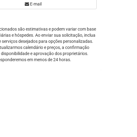
E-mail
Serra Grande
São Sebastião
Tamandaré
cionados são estimativas e podem variar com base
Teresópolis
árias e hóspedes. Ao enviar sua solicitação, inclua
Ubatuba
e serviços desejados para opções personalizadas.
Tibal do Sul
tualizarmos calendário e preços, a confirmação
disponibilidade e aprovação dos proprietários.
Taíba
sponderemos em menos de 24 horas.
Trancoso