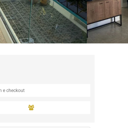
Guaramiranga
Icaraí de Amontada
Igrapuína
Ilhabela
Itaipava
Itatiaia
Maceió
Mata de São João
Parnamirim
Petrópolis
Porto de Pedras
Porto Seguro
Rio das Ostras
Rio de Janeiro
Salvador
Saquarema
São Miguel do Gost
São Miguel dos Mil