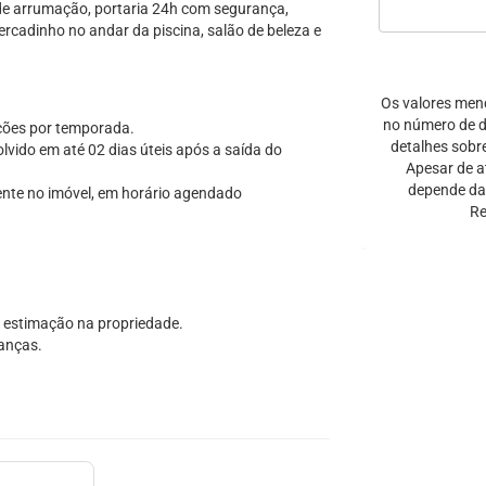
de arrumação, portaria 24h com segurança,
rcadinho no andar da piscina, salão de beleza e
Os valores men
no número de di
ações por temporada.
detalhes sobr
vido em até 02 dias úteis após a saída do
Apesar de a
depende da 
ente no imóvel, em horário agendado
Re
 estimação na propriedade.
ianças.