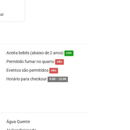
sal
Aceita bebês (abaixo de 2 anos)
sim
Permitido fumar no quarto
não
Eventos são permitidos
não
Horário para checkout
9:00 - 12:00
Água Quente