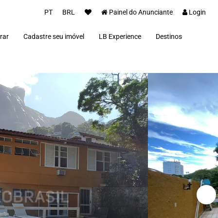
PT
BRL
Painel do Anunciante
Login
rar
Cadastre seu imóvel
LB Experience
Destinos
Parceiros
Alto Paraíso de Goi
Concierge
Além Paraíba
Carros Luxo Brasil
Angra dos Reis
Aquiraz
Armação dos Búzio
Bananal
Brasília
Cabo Frio
Campos do Jordão
Capitólio
Fernando de Noron
Florianópolis
Fortim