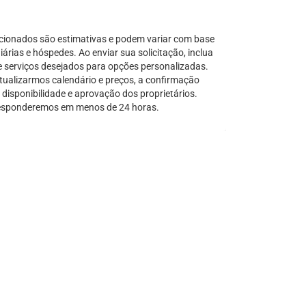
Serra Grande
São Sebastião
cionados são estimativas e podem variar com base
Tamandaré
árias e hóspedes. Ao enviar sua solicitação, inclua
e serviços desejados para opções personalizadas.
Teresópolis
tualizarmos calendário e preços, a confirmação
Ubatuba
disponibilidade e aprovação dos proprietários.
Tibal do Sul
sponderemos em menos de 24 horas.
Taíba
Trancoso