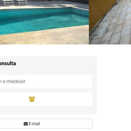
Guaramiranga
Icaraí de Amontada
Igrapuína
Ilhabela
Itaipava
Itatiaia
Maceió
Mata de São João
Parnamirim
onsulta
Petrópolis
Porto de Pedras
Porto Seguro
Rio das Ostras
Rio de Janeiro
Salvador
Saquarema
São Miguel do Gost
E-mail
São Miguel dos Mil