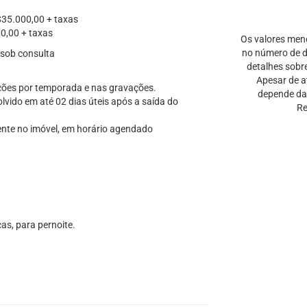
$35.000,00 + taxas
0,00 + taxas
Os valores men
no número de di
 sob consulta
detalhes sobr
Apesar de a
ações por temporada e nas gravações.
depende da 
vido em até 02 dias úteis após a saída do
Re
ente no imóvel, em horário agendado
ças, para pernoite.