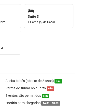
Suíte 3
eiro
1 Cama (s) de Casal
sal
Aceita bebês (abaixo de 2 anos)
sim
Permitido fumar no quarto
não
Eventos são permitidos
sim
Horário para chegadas
14:00 - 18:00