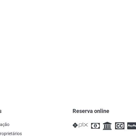
s
Reserva online
cação
roprietários