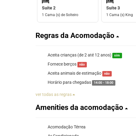
Suíte 2
Suíte 3
1 Cama (s) de Solteiro
1 Cama (s) King
Regras da Acomodação
Aceita crianças (de 2 até 12 anos)
sim
Fornece berços
não
Aceita animais de estimação
não
Horário para chegadas
14:00 - 18:00
ver todas as regras
Amenities da acomodação
Acomodação Térrea