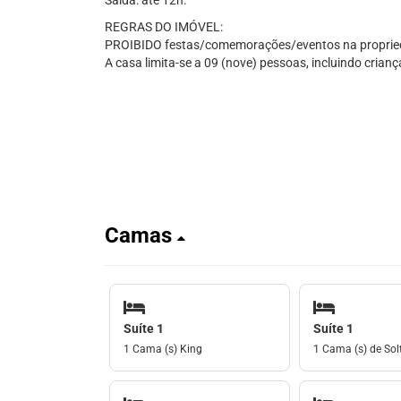
Saída: até 12h.
REGRAS DO IMÓVEL:
PROIBIDO festas/comemorações/eventos na proprie
A casa limita-se a 09 (nove) pessoas, incluindo crianç
Camas
Suíte 1
Suíte 1
1 Cama (s) King
1 Cama (s) de Solt