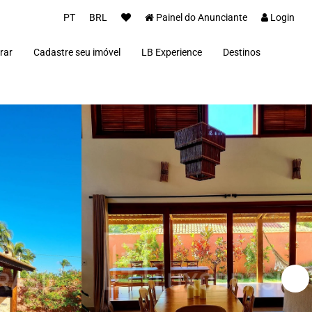
PT
BRL
Painel do Anunciante
Login
rar
Cadastre seu imóvel
LB Experience
Destinos
Parceiros
Alto Paraíso de Goi
Concierge
Além Paraíba
Carros Luxo Brasil
Angra dos Reis
Aquiraz
Armação dos Búzio
Bananal
Brasília
Cabo Frio
Campos do Jordão
Capitólio
Fernando de Noron
Florianópolis
Fortim