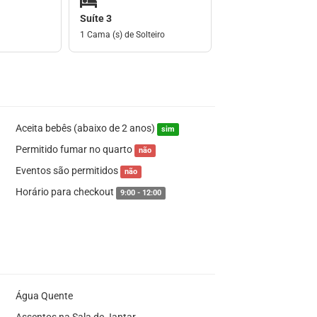
Suíte 3
1 Cama (s) de Solteiro
Aceita bebês (abaixo de 2 anos)
sim
Permitido fumar no quarto
não
Eventos são permitidos
não
Horário para checkout
9:00 - 12:00
Água Quente