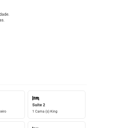
dade.
as.
Suíte 2
eiro
1 Cama (s) King