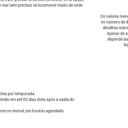
 o mar sem precisar se locomover muito de onde
Os valores men
no número de di
detalhes sobr
Apesar de a
depende da 
Re
ações por temporada.
vido em até 02 dias úteis após a saída do
ente no imóvel, em horário agendado