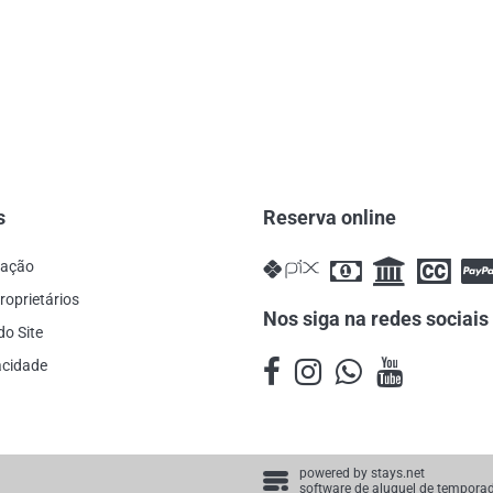
s
Reserva online
cação
roprietários
Nos siga na redes sociais
do Site
vacidade
powered by
stays.net
software de aluguel de tempora