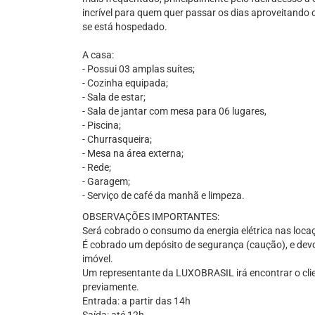
incrível para quem quer passar os dias aproveitando
se está hospedado.
A casa:
- Possui 03 amplas suítes;
- Cozinha equipada;
- Sala de estar;
- Sala de jantar com mesa para 06 lugares,
- Piscina;
- Churrasqueira;
- Mesa na área externa;
- Rede;
- Garagem;
- Serviço de café da manhã e limpeza.
OBSERVAÇÕES IMPORTANTES:
Será cobrado o consumo da energia elétrica nas loc
É cobrado um depósito de segurança (caução), e devol
imóvel.
Um representante da LUXOBRASIL irá encontrar o cli
previamente.
Entrada: a partir das 14h