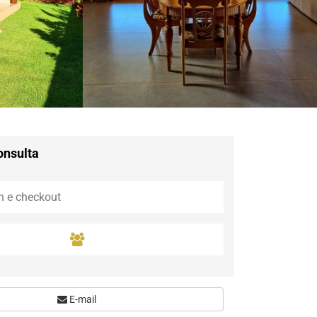
Guaramiranga
Icaraí de Amontada
Igrapuína
Ilhabela
Itaipava
Itatiaia
Maceió
Mata de São João
Parnamirim
onsulta
Petrópolis
Porto de Pedras
Porto Seguro
Rio das Ostras
Rio de Janeiro
Salvador
Saquarema
São Miguel do Gost
E-mail
São Miguel dos Mil