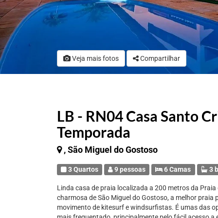
Veja mais fotos
Compartilhar
LB - RN04 Casa Santo Cr
Temporada
, São Miguel do Gostoso
3 Quartos
9 pessoas
6 Camas
3 b
Linda casa de praia localizada a 200 metros da Praia 
charmosa de São Miguel do Gostoso, a melhor praia pa
movimento de kitesurf e windsurfistas. É umas das o
mais frequentado, principalmente pelo fácil acesso a