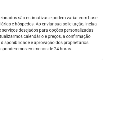
Serra Grande
São Sebastião
cionados são estimativas e podem variar com base
Tamandaré
árias e hóspedes. Ao enviar sua solicitação, inclua
e serviços desejados para opções personalizadas.
Teresópolis
tualizarmos calendário e preços, a confirmação
Ubatuba
disponibilidade e aprovação dos proprietários.
Tibal do Sul
sponderemos em menos de 24 horas.
Taíba
Trancoso