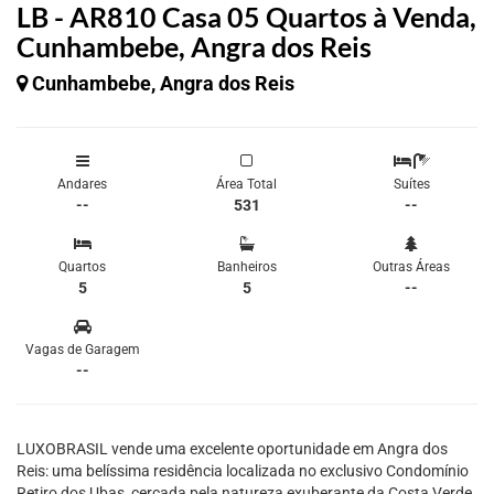
LB - AR810 Casa 05 Quartos à Venda,
Cunhambebe, Angra dos Reis
Cunhambebe, Angra dos Reis
Andares
Área Total
Suítes
--
531
--
Quartos
Banheiros
Outras Áreas
5
5
--
Vagas de Garagem
--
LUXOBRASIL vende uma excelente oportunidade em Angra dos
Reis: uma belíssima residência localizada no exclusivo Condomínio
Retiro dos Ubas, cercada pela natureza exuberante da Costa Verde