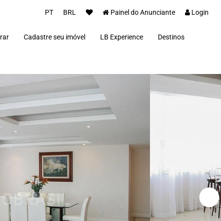
PT
BRL
Painel do Anunciante
Login
rar
Cadastre seu imóvel
LB Experience
Destinos
Parceiros
Alto Paraíso de Goi
Concierge
Além Paraíba
Carros Luxo Brasil
Angra dos Reis
Aquiraz
Armação dos Búzio
Bananal
Brasília
Cabo Frio
Campos do Jordão
Capitólio
Fernando de Noron
Florianópolis
Fortim