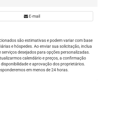
Serra Grande
São Sebastião
E-mail
Tamandaré
Teresópolis
Ubatuba
cionados são estimativas e podem variar com base
Tibal do Sul
árias e hóspedes. Ao enviar sua solicitação, inclua
e serviços desejados para opções personalizadas.
Taíba
tualizarmos calendário e preços, a confirmação
Trancoso
disponibilidade e aprovação dos proprietários.
sponderemos em menos de 24 horas.