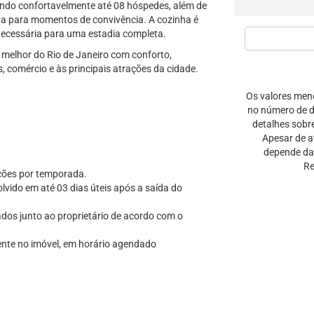
ndo confortavelmente até 08 hóspedes, além de
ita para momentos de convivência. A cozinha é
necessária para uma estadia completa.
o melhor do Rio de Janeiro com conforto,
es, comércio e às principais atrações da cidade.
Os valores men
no número de di
detalhes sobr
Apesar de a
depende da 
Re
ações por temporada.
vido em até 03 dias úteis após a saída do
ados junto ao proprietário de acordo com o
ente no imóvel, em horário agendado