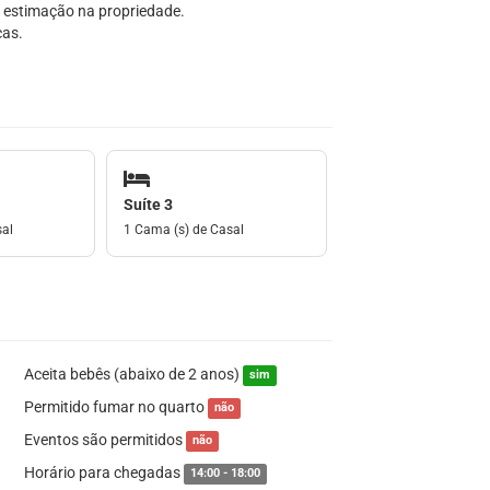
 estimação na propriedade.
ças.
Suíte 3
sal
1 Cama (s) de Casal
Aceita bebês (abaixo de 2 anos)
sim
Permitido fumar no quarto
não
Eventos são permitidos
não
Horário para chegadas
14:00 - 18:00