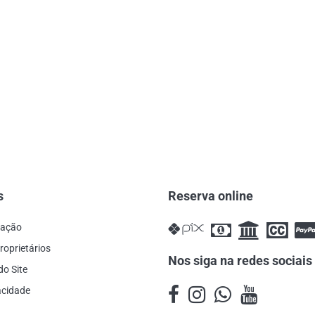
s
Reserva online
cação
roprietários
Nos siga na redes sociais
do Site
vacidade