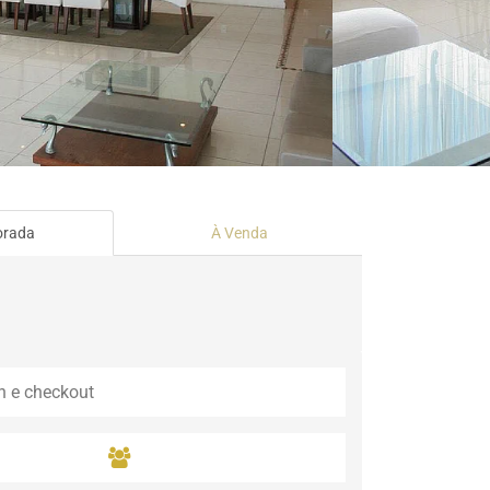
Guaramiranga
Icaraí de Amontada
Igrapuína
Ilhabela
Itaipava
Itatiaia
Maceió
Mata de São João
Parnamirim
orada
À Venda
Petrópolis
Porto de Pedras
Porto Seguro
Rio das Ostras
Rio de Janeiro
Salvador
Saquarema
São Miguel do Gost
São Miguel dos Mil