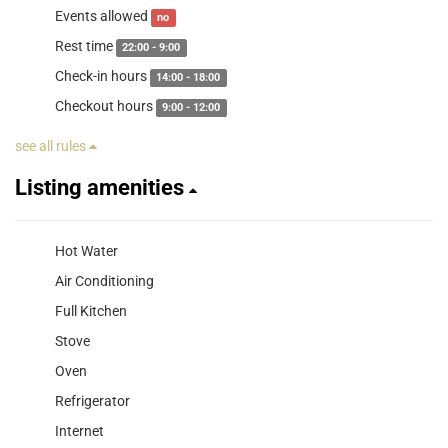
Events allowed
no
Rest time
22:00 - 9:00
Check-in hours
14:00 - 18:00
Checkout hours
9:00 - 12:00
see all rules
Listing amenities
Hot Water
Air Conditioning
Full Kitchen
Stove
Oven
Refrigerator
Internet