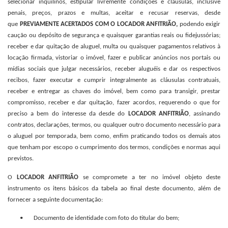
selecionar inquilinos, estipular livremente condições e cláusulas, inclusive
penais, preços, prazos e multas, aceitar e recusar reservas, desde
que
PREVIAMENTE ACERTADOS COM O LOCADOR ANFITRIÃO,
podendo exigir
caução ou depósito de segurança e quaisquer garantias reais ou fidejussórias;
receber e dar quitação de aluguel, multa ou quaisquer pagamentos relativos à
locação firmada, vistoriar o imóvel, fazer e publicar anúncios nos portais ou
mídias sociais que julgar necessários, receber aluguéis e dar os respectivos
recibos, fazer executar e cumprir integralmente as cláusulas contratuais,
receber e entregar as chaves do imóvel, bem como para transigir, prestar
compromisso, receber e dar quitação, fazer acordos, requerendo o que for
preciso a bem do interesse da desde do
LOCADOR ANFITRIÃO
, assinando
contratos, declarações, termos, ou qualquer outro documento necessário para
o aluguel por temporada, bem como, enfim praticando todos os demais atos
que tenham por escopo o cumprimento dos termos, condições e normas aqui
previstos.
O
LOCADOR ANFITRIÃO
se compromete a ter no imóvel objeto deste
instrumento os itens básicos da tabela ao final deste documento, além de
fornecer a seguinte documentação:
• Documento de identidade com foto do titular do bem;