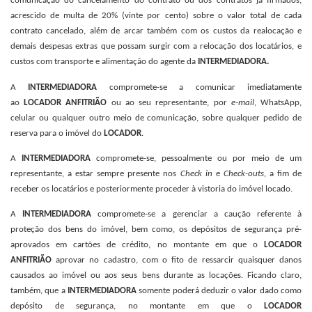
comunicação do cancelamento do contrato ou dos contratos já firmados,
acrescido de multa de 20% (vinte por cento) sobre o valor total de cada
contrato cancelado, além de arcar também com os custos da realocação e
demais despesas extras que possam surgir com a relocação dos locatários, e
custos com transporte e alimentação do agente da
INTERMEDIADORA.
A
INTERMEDIADORA
compromete-se a comunicar imediatamente
ao
LOCADOR ANFITRIÃO
ou ao seu representante, por
e-mail
, WhatsApp,
celular ou qualquer outro meio de comunicação, sobre qualquer pedido de
reserva para o imóvel do
LOCADOR
.
A
INTERMEDIADORA
compromete-se, pessoalmente ou por meio de um
representante, a estar sempre presente nos
Check in
e
Check-outs
, a fim de
receber os locatários e posteriormente proceder à vistoria do imóvel locado.
A
INTERMEDIADORA
compromete-se a gerenciar a caução referente à
proteção dos bens do imóvel, bem como, os depósitos de segurança pré-
aprovados em cartões de crédito, no montante em que o
LOCADOR
ANFITRIÃO
aprovar no cadastro, com o fito de ressarcir quaisquer danos
causados ao imóvel ou aos seus bens durante as locações. Ficando claro,
também, que a
INTERMEDIADORA
somente poderá deduzir o valor dado como
depósito de segurança, no montante em que o
LOCADOR