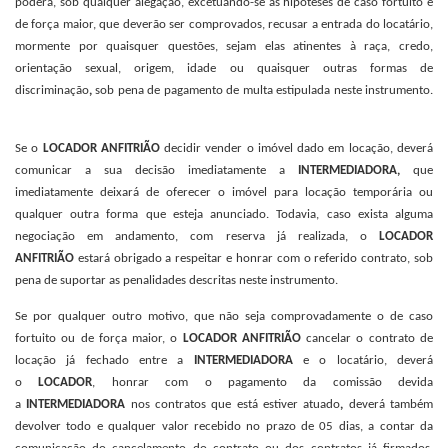
poderá, sob qualquer alegação, excetuando-se as hipóteses de caso fortuito e
de força maior, que deverão ser comprovados, recusar a entrada do locatário,
mormente por quaisquer questões, sejam elas atinentes à raça, credo,
orientação sexual, origem, idade ou quaisquer outras formas de
discriminação
,
sob pena de pagamento de multa estipulada neste instrumento.
Se o
LOCADOR ANFITRIÃO
decidir vender o imóvel dado em locação, deverá
comunicar a sua decisão imediatamente a
INTERMEDIADORA,
que
imediatamente deixará de oferecer o imóvel para locação temporária ou
qualquer outra forma que esteja anunciado. Todavia, caso exista alguma
negociação em andamento, com reserva já realizada, o
LOCADOR
ANFITRIÃO
estará obrigado a respeitar e honrar com o referido contrato, sob
pena de suportar as penalidades descritas neste instrumento.
Se por qualquer outro motivo, que não seja comprovadamente o de caso
fortuito ou de força maior, o
LOCADOR ANFITRIÃO
cancelar o contrato de
locação já fechado entre a
INTERMEDIADORA
e o locatário, deverá
o
LOCADOR
, honrar com o pagamento da comissão devida
a
INTERMEDIADORA
nos contratos que está estiver atuado
,
deverá também
devolver todo e qualquer valor recebido no prazo de 05 dias, a contar da