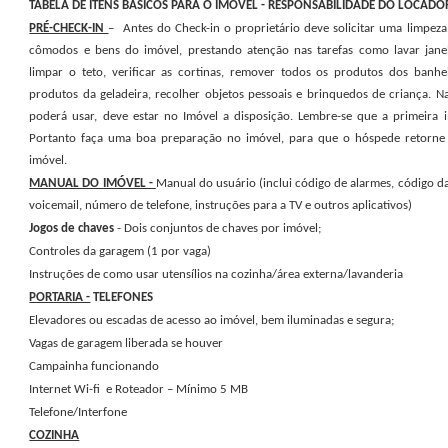
TABELA DE ITENS BÁSICOS PARA O IMÓVEL - RESPONSABILIDADE DO LOCADO
PRÉ-CHECK-IN
– Antes do Check-in o proprietário deve solicitar uma limpez
cômodos e bens do imóvel, prestando atenção nas tarefas como lavar janela
limpar o teto, verificar as cortinas, remover todos os produtos dos banhei
produtos da geladeira, recolher objetos pessoais e brinquedos de criança. 
poderá usar, deve estar no Imóvel a disposição. Lembre-se que a primeira i
Portanto faça uma boa preparação no imóvel, para que o hóspede retorne
imóvel.
MANUAL DO IMÓVEL -
Manual do usuário (inclui código de alarmes, código da
voicemail, número de telefone, instruções para a TV e outros aplicativos)
Jogos de chaves
- Dois conjuntos de chaves por imóvel;
Controles da garagem (1 por vaga)
Instruções de como usar utensílios na cozinha/área externa/lavanderia
PORTARIA -
TELEFONES
Elevadores ou escadas de acesso ao imóvel, bem iluminadas e segura;
Vagas de garagem liberada se houver
Campainha funcionando
Internet Wi-fi e Roteador – Mínimo 5 MB
Telefone/Interfone
COZINHA