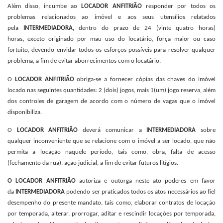
Além disso, incumbe ao
LOCADOR ANFITRIÃO
responder por todos os
problemas relacionados ao imóvel e aos seus utensílios relatados
pela
INTERMEDIADORA,
dentro do prazo de 24 (vinte quatro horas)
horas
,
exceto originado por mau uso do locatário, força maior ou caso
fortuito, devendo envidar todos os esforços possíveis para resolver qualquer
problema, a fim de evitar aborrecimentos com o locatário.
O
LOCADOR ANFITRIÃO
obriga-se a fornecer cópias das chaves do imóvel
locado nas seguintes quantidades: 2 (dois) jogos, mais 1(um) jogo reserva, além
dos controles de garagem de acordo com o número de vagas que o imóvel
disponibiliza.
O
LOCADOR ANFITRIÃO
deverá comunicar a
INTERMEDIADORA
sobre
qualquer inconveniente que se relacione com o imóvel a ser locado, que não
permita a locação naquele período, tais como, obra, falta de acesso
(fechamento da rua), ação judicial, a fim de evitar futuros litígios.
O LOCADOR ANFITRIÃO
autoriza e outorga neste ato poderes em favor
da
INTERMEDIADORA
podendo ser praticados todos os atos necessários ao fiel
desempenho do presente mandato, tais como, elaborar contratos de locação
por temporada,
alterar, prorrogar, aditar e rescindir locações por temporada,