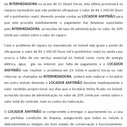
da
INTERMEDIADORA
no prazo de 12 (doze) horas, esta última promoverá os
reparos necessários que não poderão ultrapassar o valor de R$ 1.500,00 (hum
mil e quinhentos reais), devendo prestar contas ao
LOCADOR ANFITRIÃO
para
que este proceda imediatamente o pagamento das despesas suportadas
pela
INTERMEDIADORA
, acrescidas de taxa de administração no valor de 20%
(vinte por cento) sobre o valor do reparo.
Caso o problema de reparo ou manutenção no imóvel seja grave a ponto de
ultrapassar o valor de R$ 1.500,00 (hum mil e quinhentos reais) ou ainda caso
ocorra a falta de um serviço essencial no imóvel como corte de energia
elétrica, água, gás ou
internet,
por falta de pagamento e o
LOCADOR
ANFITRIÃO
não resolver o problema em 24 (vinte e quatro) horas ou não
retornar as chamadas da
INTERMEDIADORA
, poderá este realocar o locatário
em outro imóvel, devendo o
LOCADOR ANFITRIÃO
devolver imediatamente o
valor recebido proporcional aos dias que o locatário tenha ficado no imóvel,
acrescido da taxa de administração no valor de 20% (vinte por cento) sobre o
valor total do contrato, mais os custos da realocação.
O
LOCADOR ANFITRIÃO
se compromete a entregar o apartamento ou a casa
em perfeitas condições de limpeza, assegurando que todos os móveis e
eletrodomésticos estejam em bom estado de conservação e funcionamento.