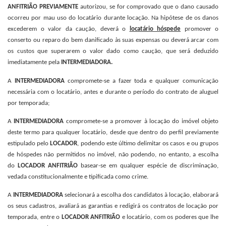
ANFITRIÃO PREVIAMENTE
autorizou, se for comprovado que o dano causado
ocorreu por mau uso do locatário durante locação. Na hipótese de os danos
excederem o valor da caução, deverá o
locatário hóspede
promover o
conserto ou reparo do bem danificado às suas expensas ou deverá arcar com
os custos que superarem o valor dado como caução, que será deduzido
imediatamente pela
INTERMEDIADORA.
A
INTERMEDIADORA
compromete-se a fazer toda e qualquer comunicação
necessária com o locatário, antes e durante o período do contrato de aluguel
por temporada;
A
INTERMEDIADORA
compromete-se a promover à locação do imóvel objeto
deste termo para qualquer locatário, desde que dentro do perfil previamente
estipulado pelo
LOCADOR
, podendo este último delimitar os casos e ou grupos
de hóspedes não permitidos no imóvel, não podendo, no entanto, a escolha
do
LOCADOR ANFITRIÃO
basear-se em qualquer espécie de discriminação,
vedada constitucionalmente e tipificada como crime.
A
INTERMEDIADORA
selecionará a escolha dos candidatos à locação, elaborará
os seus cadastros, avaliará as garantias e redigirá os contratos de locação por
temporada, entre o
LOCADOR ANFITRIÃO
e locatário, com os poderes que lhe