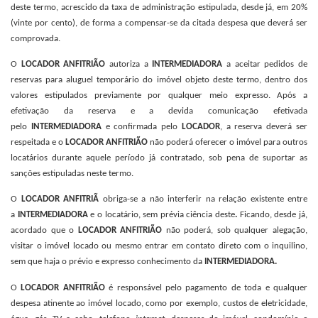
deste termo, acrescido da taxa de administração estipulada, desde já, em 20%
(vinte por cento), de forma a compensar-se da citada despesa que deverá ser
comprovada.
O
LOCADOR ANFITRIÃO
autoriza a
INTERMEDIADORA
a aceitar pedidos de
reservas para aluguel temporário do imóvel objeto deste termo, dentro dos
valores estipulados previamente por qualquer meio expresso. Após a
efetivação da reserva e a devida comunicação efetivada
pelo
INTERMEDIADORA
e
confirmada pelo
LOCADOR
, a reserva deverá ser
respeitada e o
LOCADOR ANFITRIÃO
não poderá oferecer o imóvel para outros
locatários durante aquele período já contratado, sob pena de suportar as
sanções estipuladas neste termo.
O
LOCADOR ANFITRIÃ
obriga-se a não interferir na relação existente entre
a
INTERMEDIADORA
e o locatário, sem prévia ciência deste
.
Ficando, desde já,
acordado que o
LOCADOR ANFITRIÃO
não poderá, sob qualquer alegação,
visitar o imóvel locado ou mesmo entrar em contato direto com o inquilino,
sem que haja o prévio e expresso conhecimento da
INTERMEDIADORA.
O
LOCADOR ANFITRIÃO
é responsável pelo pagamento de toda e qualquer
despesa atinente ao imóvel locado, como por exemplo, custos de eletricidade,