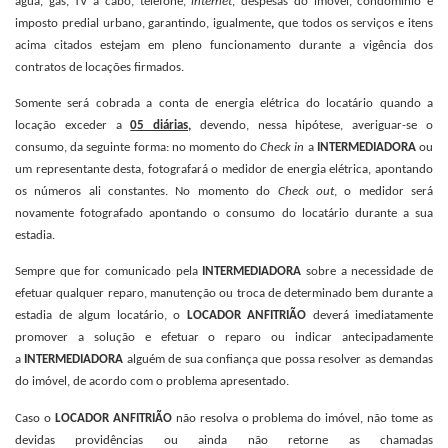
água, gás, TV a cabo, telefone,
internet
, despesas do imóvel, condomínio e
imposto predial urbano, garantindo, igualmente
,
que todos os serviços e itens
acima citados estejam em pleno funcionamento durante a vigência dos
contratos de locações firmados.
Somente será cobrada a conta de energia elétrica do locatário quando a
locação exceder a
05 diárias,
devendo, nessa hipótese, averiguar-se o
consumo, da seguinte forma: no momento do
Check in
a
INTERMEDIADORA
ou
um representante desta, fotografará o medidor de energia elétrica, apontando
os números ali constantes. No momento do
Check out
, o medidor será
novamente fotografado apontando o consumo do locatário durante a sua
estadia.
Sempre que for comunicado pela
INTERMEDIADORA
sobre a necessidade de
efetuar qualquer reparo, manutenção ou troca de determinado bem durante a
estadia de algum locatário, o
LOCADOR ANFITRIÃO
deverá imediatamente
promover a solução e efetuar o reparo ou indicar antecipadamente
a
INTERMEDIADORA
alguém de sua confiança que possa resolver as demandas
do imóvel, de acordo com o problema apresentado.
Caso o
LOCADOR ANFITRIÃO
não resolva o problema do imóvel, não tome as
devidas providências ou ainda não retorne as chamadas