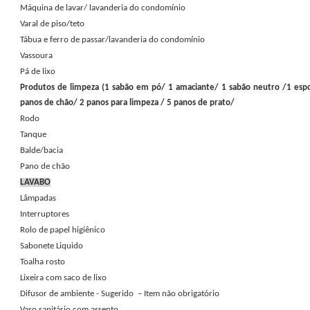
Máquina de lavar/ lavanderia do condomínio
Varal de piso/teto
Tábua e ferro de passar/lavanderia do condomínio
Vassoura
Pá de lixo
Produtos de limpeza (1 sabão em pó/ 1 amaciante/ 1 sabão neutro /1 esp
panos de chão/ 2 panos para limpeza / 5 panos de prato/
Rodo
Tanque
Balde/bacia
Pano de chão
LAVABO
Lâmpadas
Interruptores
Rolo de papel higiênico
Sabonete Liquido
Toalha rosto
Lixeira com saco de lixo
Difusor de ambiente - Sugerido – Item não obrigatório
Vaso sanitário com assento