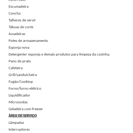
Escumadeira
Concha
Talheres de servir
Tábuas de corte
Assadeiras
Potes de armazenamento
Esponja nova
Detergente/ esponja e demais produtos para limpeza da cozinha;
Pano de prato
Cafeteira
Grill/sanduicheira
Fogão/Cooktop
Forno/forno elétrico
Liquidificador
Microondas
Geladeira com freezer
ÀREA DE SERVIÇO
Lâmpadas
Interruptores