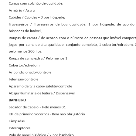
Camas com colchão de qualidade;
Armário / Arara
Cabides / Cabides – 3 por hóspede;
Travesseiros / Travesseiros de boa qualidade: 1 por hóspede, de acord
hóspedes do imóvel;
Roupas de camas / de acordo com o número de pessoas que imóvel comporta
jogos por cama de alta qualidade, conjunto completo, 1 cobertor/edredom. 
pelo menos 200 fios.
Roupa de cama extra / Pelo menos 1
Cobertor/edredom
Ar condicionado/Controle
Televisão/controle
Aparelho de tv à cabo/satélite/controle
Abajur/luminária de leitura / Dispensável
BANHEIRO
Secador de Cabelo – Pelo menos 01
KIT de primeiro Socorros - Item não obrigatório
Lâmpadas
Interruptores
Rolo de papel higiênico / 2 por banheiro