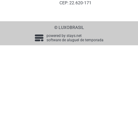
CEP: 22.620-171
© LUXOBRASIL
powered by
stays.net
software de aluguel de temporada