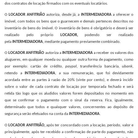
dos contratos de locação firmados com os eventuais locatários.
O
LOCADOR ANFITRIÃO
autoriza, desde já, a
INTERMEDIADORA
a oferecer o
imóvel, com todos os bens que o guarnecem e demais pertences descritos no
inventário de bens do imóvel. O inventário de bens é obrigatório e deverá ser
realizado pelo próprio
LOCADOR,
podendo ser realizado
pela
INTERMEDIADORA
, mediante pagamento previamente combinado.
O
LOCADOR ANFITRIÃO
autoriza a
INTERMEDIADORA
a receber os valores dos
alugueres, em qualquer moeda ou qualquer outra forma de pagamento, como
por exemplo: cartão de crédito,
paypal
, transferência bancária,
ubank
,
retendo a
INTERMEDIADORA
, a sua remuneração, que foi devidamente
acordada entre as partes à razão de 20% (vinte por cento), e deverá incidir
sobre o valor de cada contrato de locação por temporada fechado e será
retida tão logo que os aludidos valores forem depositados no momento em
que se confirmar o pagamento com o sinal da reserva. Fica, igualmente,
determinado que todos e quaisquer valores, concernentes ao depósito de
segurança serão efetuados na conta da
INTERMEDIADORA
.
O
LOCADOR ANFITRIÃO,
após ter concordado com a locação, período, valor e
principalmente, após ter recebido a confirmação de parte do pagamento, não