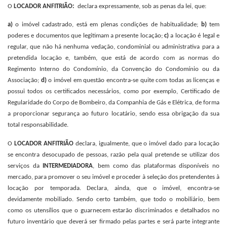
O
LOCADOR ANFITRIÃO:
declara expressamente, sob as penas da lei, que:
a)
o imóvel cadastrado, está em plenas condições de habitualidade;
b)
tem
poderes e documentos que legitimam a presente locação;
c)
a locação é legal e
regular, que não há nenhuma vedação, condominial ou administrativa para a
pretendida locação e, também, que está de acordo com as normas do
Regimento Interno do Condomínio, da Convenção do Condomínio ou da
Associação;
d)
o imóvel em questão encontra-se quite com todas as licenças e
possui todos os certificados necessários, como por exemplo, Certificado de
Regularidade do Corpo de Bombeiro, da Companhia de Gás e Elétrica, de forma
a proporcionar segurança ao futuro locatário, sendo essa obrigação da sua
total responsabilidade.
O
LOCADOR ANFITRIÃO
declara, igualmente, que o imóvel dado para locação
se encontra desocupado de pessoas, razão pela qual pretende se utilizar dos
serviços da
INTERMEDIADORA
, bem como das plataformas disponíveis no
mercado, para promover o seu imóvel e proceder à seleção dos pretendentes à
locação por temporada. Declara, ainda, que o imóvel, encontra-se
devidamente mobiliado. Sendo certo também, que todo o mobiliário, bem
como os utensílios que o guarnecem estarão discriminados e detalhados no
futuro inventário que deverá ser firmado pelas partes e será parte integrante