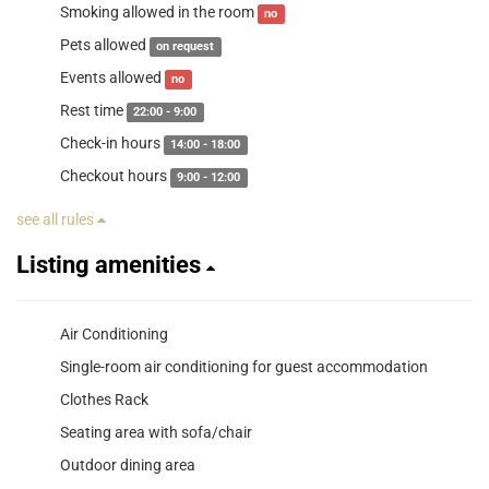
Smoking allowed in the room
no
Pets allowed
on request
Events allowed
no
Rest time
22:00 - 9:00
Check-in hours
14:00 - 18:00
Checkout hours
9:00 - 12:00
see all rules
Listing amenities
Air Conditioning
Single-room air conditioning for guest accommodation
Clothes Rack
Seating area with sofa/chair
Outdoor dining area