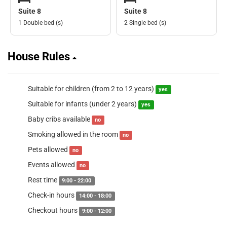
Suite 8
Suite 8
1 Double bed (s)
2 Single bed (s)
House Rules
Suitable for children (from 2 to 12 years)
yes
Suitable for infants (under 2 years)
yes
Baby cribs available
no
Smoking allowed in the room
no
Pets allowed
no
Events allowed
no
Rest time
9:00 - 22:00
Check-in hours
14:00 - 18:00
Checkout hours
9:00 - 12:00