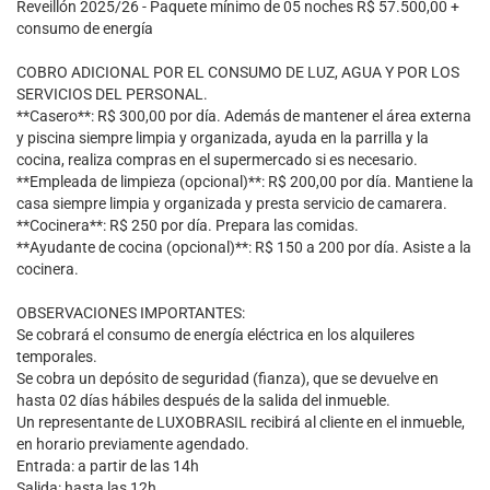
Reveillón 2025/26 - Paquete mínimo de 05 noches R$ 57.500,00 +
consumo de energía
COBRO ADICIONAL POR EL CONSUMO DE LUZ, AGUA Y POR LOS
SERVICIOS DEL PERSONAL.
**Casero**: R$ 300,00 por día. Además de mantener el área externa
y piscina siempre limpia y organizada, ayuda en la parrilla y la
cocina, realiza compras en el supermercado si es necesario.
**Empleada de limpieza (opcional)**: R$ 200,00 por día. Mantiene la
casa siempre limpia y organizada y presta servicio de camarera.
**Cocinera**: R$ 250 por día. Prepara las comidas.
**Ayudante de cocina (opcional)**: R$ 150 a 200 por día. Asiste a la
cocinera.
OBSERVACIONES IMPORTANTES:
Se cobrará el consumo de energía eléctrica en los alquileres
temporales.
Se cobra un depósito de seguridad (fianza), que se devuelve en
hasta 02 días hábiles después de la salida del inmueble.
Un representante de LUXOBRASIL recibirá al cliente en el inmueble,
en horario previamente agendado.
Entrada: a partir de las 14h
Salida: hasta las 12h.