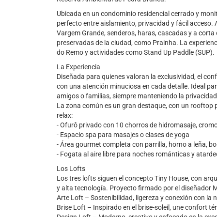
Ubicada en un condominio residencial cerrado y monitor
perfecto entre aislamiento, privacidad y fácil acceso
Vargem Grande, senderos, haras, cascadas y a corta 
preservadas de la ciudad, como Prainha. La experien
do Remo y actividades como Stand Up Paddle (SUP).
La Experiencia
Diseñada para quienes valoran la exclusividad, el conf
con una atención minuciosa en cada detalle. Ideal pa
amigos o familias, siempre manteniendo la privacidad 
La zona común es un gran destaque, con un rooftop p
relax:
- Ofurô privado con 10 chorros de hidromasaje, crom
- Espacio spa para masajes o clases de yoga
- Área gourmet completa con parrilla, horno a leña, b
- Fogata al aire libre para noches románticas y atar
Los Lofts
Los tres lofts siguen el concepto Tiny House, con ar
y alta tecnología. Proyecto firmado por el diseñador 
Arte Loft – Sostenibilidad, ligereza y conexión con la 
Brise Loft – Inspirado en el brise-soleil, une confort té