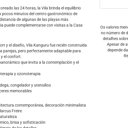
eado las 24 horas, la Vila brinda el equilibrio
. A pocos minutos del centro gastronómico de
distancia de algunas de las playas más
cia puede complementarse con visitas a la Casa
Os valores men
no número de di
detalhes sobr
Apesar de a
ort y el diseño, Vila Kanguru fue recién construida
depende da 
ra parejas, pero perfectamente adaptable para
Re
y el confort.
anorámico que invita a la contemplación y el
oterapia y ozonoterapia
odega, congelador y utensilios
deceres memorables
quitectura contemporánea, decoración minimalista
Marcus Freire.
naturaleza
rmico, brisa y sofisticación