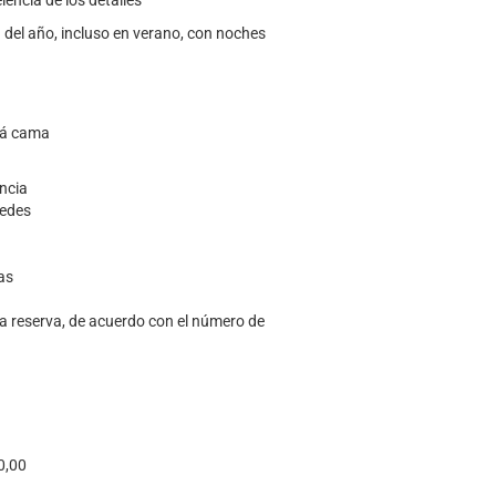
encia de los detalles
n del año, incluso en verano, con noches
ofá cama
ancia
pedes
as
la reserva, de acuerdo con el número de
0,00