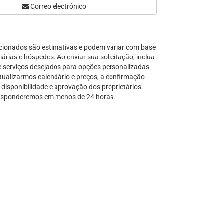
Correo electrónico
Serra Grande
São Sebastião
Tamandaré
cionados são estimativas e podem variar com base
Teresópolis
árias e hóspedes. Ao enviar sua solicitação, inclua
Ubatuba
e serviços desejados para opções personalizadas.
Tibal do Sul
tualizarmos calendário e preços, a confirmação
disponibilidade e aprovação dos proprietários.
Taíba
sponderemos em menos de 24 horas.
Trancoso