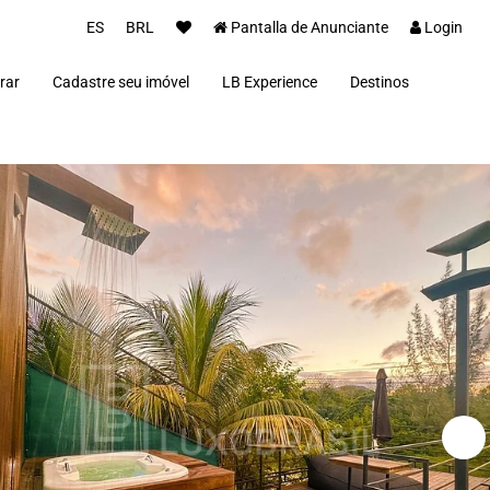
ES
BRL
Pantalla de Anunciante
Login
rar
Cadastre seu imóvel
LB Experience
Destinos
Parceiros
Alto Paraíso de Goi
Concierge
Além Paraíba
Carros Luxo Brasil
Angra dos Reis
Aquiraz
Armação dos Búzio
Bananal
Brasília
Cabo Frio
Campos do Jordão
Capitólio
Fernando de Noron
Florianópolis
Fortim