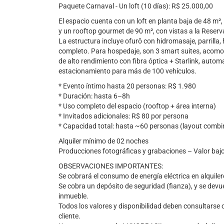
Paquete Carnaval - Un loft (10 días): R$ 25.000,00
El espacio cuenta con un loft en planta baja de 48 m
y un rooftop gourmet de 90 m², con vistas a la Reser
La estructura incluye ofurô con hidromasaje, parrilla, 
completo. Para hospedaje, son 3 smart suites, acom
de alto rendimiento con fibra óptica + Starlink, auto
estacionamiento para más de 100 vehículos.
* Evento íntimo hasta 20 personas: R$ 1.980
* Duración: hasta 6–8h
* Uso completo del espacio (rooftop + área interna)
* Invitados adicionales: R$ 80 por persona
* Capacidad total: hasta ~60 personas (layout comb
Alquiler mínimo de 02 noches
Producciones fotográficas y grabaciones – Valor baj
OBSERVACIONES IMPORTANTES:
Se cobrará el consumo de energía eléctrica en alquile
Se cobra un depósito de seguridad (fianza), y se devue
inmueble.
Todos los valores y disponibilidad deben consultarse c
cliente.