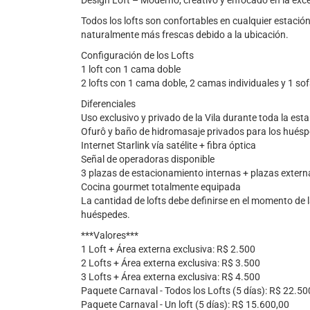
Design Loft – Moderno, creativo y enfocado en la excel
Todos los lofts son confortables en cualquier estació
naturalmente más frescas debido a la ubicación.
Configuración de los Lofts
1 loft con 1 cama doble
2 lofts con 1 cama doble, 2 camas individuales y 1 s
Diferenciales
Uso exclusivo y privado de la Vila durante toda la est
Ofurô y baño de hidromasaje privados para los hués
Internet Starlink vía satélite + fibra óptica
Señal de operadoras disponible
3 plazas de estacionamiento internas + plazas extern
Cocina gourmet totalmente equipada
La cantidad de lofts debe definirse en el momento de 
huéspedes.
***Valores***
1 Loft + Área externa exclusiva: R$ 2.500
2 Lofts + Área externa exclusiva: R$ 3.500
3 Lofts + Área externa exclusiva: R$ 4.500
Paquete Carnaval - Todos los Lofts (5 días): R$ 22.50
Paquete Carnaval - Un loft (5 días): R$ 15.600,00