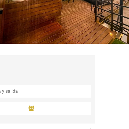
Guaramiranga
Icaraí de Amontada
Igrapuína
Ilhabela
Itaipava
Itatiaia
Maceió
Mata de São João
Parnamirim
Petrópolis
Porto de Pedras
Porto Seguro
Rio das Ostras
Rio de Janeiro
Salvador
Saquarema
São Miguel do Gost
São Miguel dos Mil