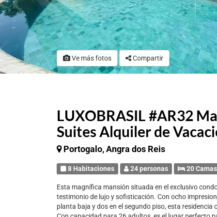
Ve más fotos
Compartir
LUXOBRASIL #AR32 Man
Suites Alquiler de Vacac
Portogalo, Angra dos Reis
8 Habitaciones
24 personas
20 Cama
Esta magnífica mansión situada en el exclusivo cond
testimonio de lujo y sofisticación. Con ocho impresion
planta baja y dos en el segundo piso, esta residencia 
Con capacidad para 26 adultos, es el lugar perfecto 