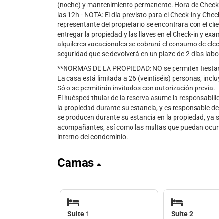
(noche) y mantenimiento permanente. Hora de Check-in
las 12h - NOTA: El día previsto para el Check-in y C
representante del propietario se encontrará con el cl
entregar la propiedad y las llaves en el Check-in y exam
alquileres vacacionales se cobrará el consumo de elec
seguridad que se devolverá en un plazo de 2 días labor
**NORMAS DE LA PROPIEDAD: NO se permiten fiestas
La casa está limitada a 26 (veintiséis) personas, incl
Sólo se permitirán invitados con autorización previa.
El huésped titular de la reserva asume la responsabil
la propiedad durante su estancia, y es responsable d
se producen durante su estancia en la propiedad, ya 
acompañantes, así como las multas que puedan ocurrir 
interno del condominio.
Camas
Suite 1
Suite 2