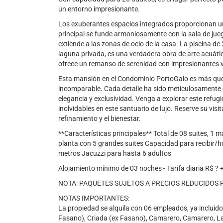
un entorno impresionante.
Los exuberantes espacios integrados proporcionan una 
principal se funde armoniosamente con la sala de ju
extiende a las zonas de ocio de la casa. La piscina d
laguna privada, es una verdadera obra de arte acuátic
ofrece un remanso de serenidad con impresionantes 
Esta mansión en el Condominio PortoGalo es más que 
incomparable. Cada detalle ha sido meticulosamente 
elegancia y exclusividad. Venga a explorar este refugi
inolvidables en este santuario de lujo. Reserve su vis
refinamiento y el bienestar.
**Características principales** Total de 08 suites, 1 m
planta con 5 grandes suites Capacidad para recibir/h
metros Jacuzzi para hasta 6 adultos
Alojamiento mínimo de 03 noches - Tarifa diaria R$ ?
NOTA: PAQUETES SUJETOS A PRECIOS REDUCIDOS
NOTAS IMPORTANTES:
La propiedad se alquila con 06 empleados, ya incluidos
Fasano), Criada (ex Fasano), Camarero, Camarero, L