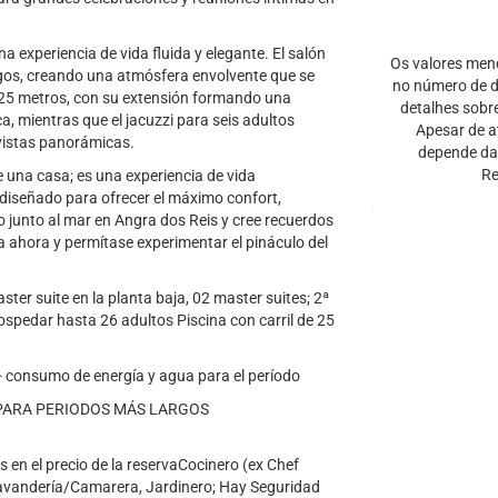
experiencia de vida fluida y elegante. El salón
Os valores men
egos, creando una atmósfera envolvente que se
no número de di
e 25 metros, con su extensión formando una
detalhes sobr
a, mientras que el jacuzzi para seis adultos
Apesar de a
vistas panorámicas.
depende da 
Re
una casa; es una experiencia de vida
diseñado para ofrecer el máximo confort,
o junto al mar en Angra dos Reis y cree recuerdos
ita ahora y permítase experimentar el pináculo del
aster suite en la planta baja, 02 master suites; 2ª
ospedar hasta 26 adultos Piscina con carril de 25
 + consumo de energía y agua para el período
 PARA PERIODOS MÁS LARGOS
 en el precio de la reservaCocinero (ex Chef
avandería/Camarera, Jardinero; Hay Seguridad