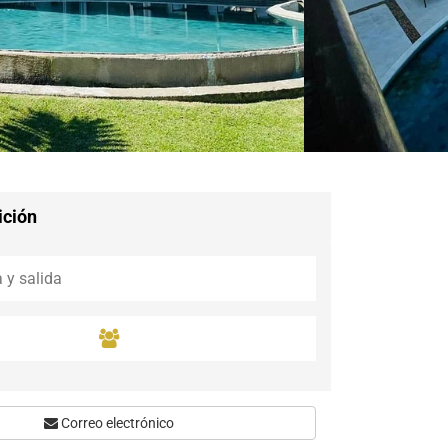
Guaramiranga
Icaraí de Amontada
Igrapuína
Ilhabela
Itaipava
Itatiaia
Maceió
Mata de São João
Parnamirim
ición
Petrópolis
Porto de Pedras
Porto Seguro
Rio das Ostras
Rio de Janeiro
Salvador
Saquarema
São Miguel do Gost
Correo electrónico
São Miguel dos Mil