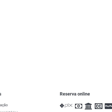
s
Reserva online
cação