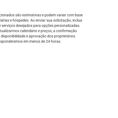
Serra Grande
São Sebastião
cionados são estimativas e podem variar com base
Tamandaré
árias e hóspedes. Ao enviar sua solicitação, inclua
e serviços desejados para opções personalizadas.
Teresópolis
tualizarmos calendário e preços, a confirmação
Ubatuba
disponibilidade e aprovação dos proprietários.
Tibal do Sul
sponderemos em menos de 24 horas.
Taíba
Trancoso