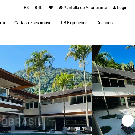
ES
BRL
Pantalla de Anunciante
Login
rar
Cadastre seu imóvel
LB Experience
Destinos
Parceiros
Alto Paraíso de Goi
Concierge
Além Paraíba
Carros Luxo Brasil
Angra dos Reis
Aquiraz
Armação dos Búzio
Bananal
Brasília
Cabo Frio
Campos do Jordão
Capitólio
Fernando de Noron
Florianópolis
Fortim