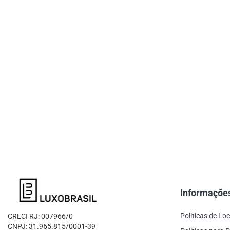
Informaçõe
Politicas de Lo
CRECI RJ: 007966/0
CNPJ: 31.965.815/0001-39